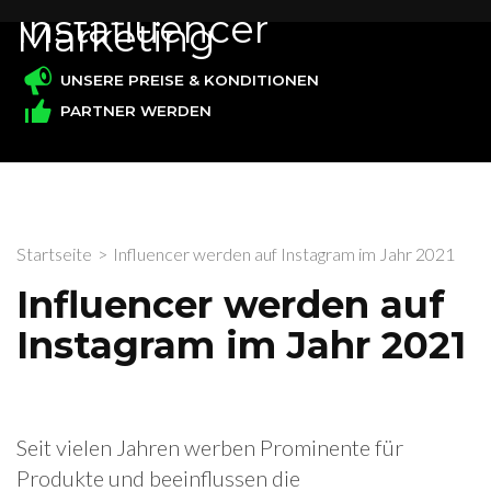
Zum
Instafluencer
Marketing
Inhalt
springen
UNSERE PREISE & KONDITIONEN
(Enter
PARTNER WERDEN
drücken)
Startseite
>
Influencer werden auf Instagram im Jahr 2021
Influencer werden auf
Instagram im Jahr 2021
Seit vielen Jahren werben Prominente für
Produkte und beeinflussen die